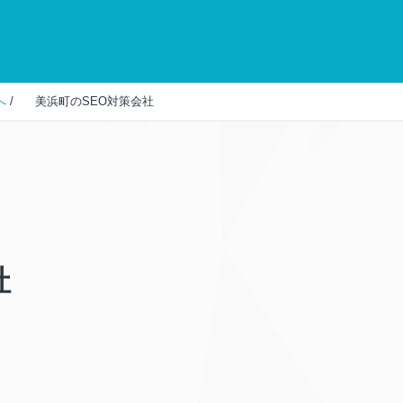
へ
/
美浜町のSEO対策会社
社