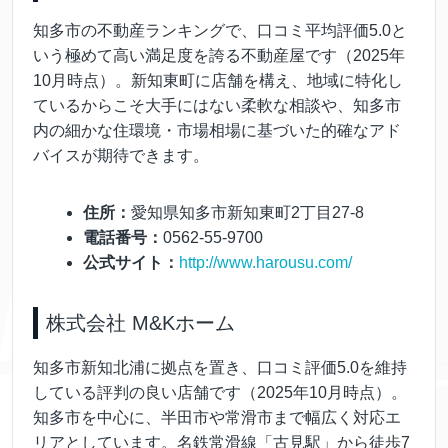
知多市の不動産ランキングで、口コミ平均評価5.0と
いう極めて高い満足度を誇る不動産屋です（2025年
10月時点）。新知東町に店舗を構え、地域に特化し
ているからこそ大手にはない柔軟な相談や、知多市
内の細かな住環境・市場相場に基づいた的確なアド
バイスが期待できます。
住所：
愛知県知多市新知東町2丁目27-8
電話番号：
0562-55-9700
公式サイト：
http://www.harousu.com/
株式会社 M&Kホーム
知多市新知北浦に拠点を置き、口コミ評価5.0を維持
している評判の良い店舗です（2025年10月時点）。
知多市を中心に、半田市や常滑市まで幅広く対応エ
リアとしています。名鉄常滑線「古見駅」から徒歩7